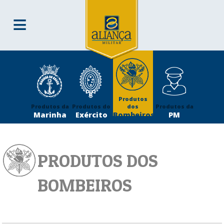
≡
QUEM SOMOS
DESENVOLVIMENTO
CLIENTES
CONTATO
Produtos
Produtos da
Produtos do
dos
Produtos da
Marinha
Exército
Bombeiros
PM
PRODUTOS DOS
BOMBEIROS