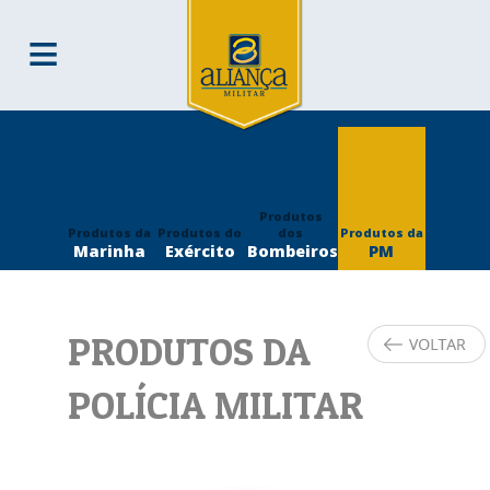
≡
QUEM SOMOS
DESENVOLVIMENTO
CLIENTES
CONTATO
Produtos
Produtos da
Produtos do
dos
Produtos da
Marinha
Exército
Bombeiros
PM
PRODUTOS DA
POLÍCIA MILITAR